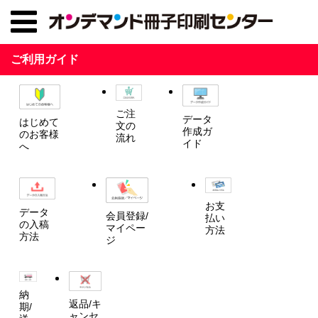
ご利用ガイド
ご注
データ
はじめて
文の
作成ガ
のお客様
流れ
イド
へ
お支
データ
会員登録/
払い
の入稿
マイペー
方法
方法
ジ
納
返品/キ
期/
ャンセ