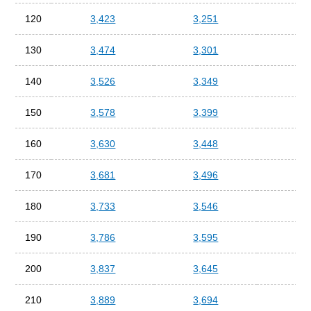
120
3,423
3,251
3,0
130
3,474
3,301
3,1
140
3,526
3,349
3,1
150
3,578
3,399
3,2
160
3,630
3,448
3,2
170
3,681
3,496
3,3
180
3,733
3,546
3,3
190
3,786
3,595
3,4
200
3,837
3,645
3,4
210
3,889
3,694
3,5