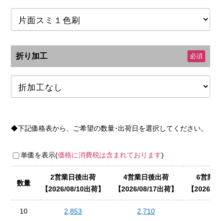
折り加工
必須
◆下記価格表から、ご希望の数量･出荷日を選択してください。
単価を表示(
価格に消費税は含まれております
)
2営業日後出荷
4営業日後出荷
6営業
数量
2026/08/10出荷
2026/08/17出荷
2026/0
10
2,853
2,710
2,5