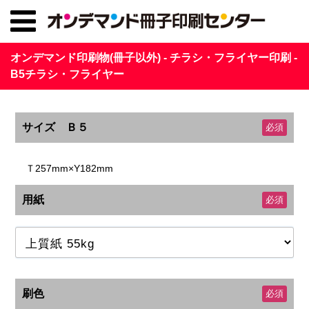
オンデマンド印刷物(冊子以外) - チラシ・フライヤー印刷 -
B5チラシ・フライヤー
サイズ Ｂ５
必須
Ｔ257mm×Y182mm
用紙
必須
刷色
必須