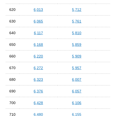
620
6,013
5,712
5,4
630
6,065
5,761
5,4
640
6,117
5,810
5,5
650
6,168
5,859
5,5
660
6,220
5,909
5,5
670
6,272
5,957
5,6
680
6,323
6,007
5,6
690
6,376
6,057
5,7
700
6,428
6,106
5,7
710
6,480
6,155
5,8