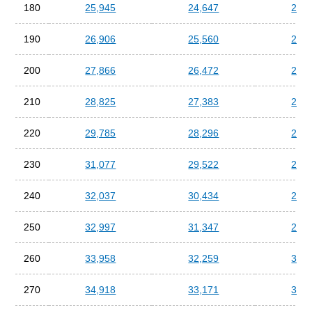
180
25,945
24,647
23,3
190
26,906
25,560
24,2
200
27,866
26,472
25,0
210
28,825
27,383
25,9
220
29,785
28,296
26,8
230
31,077
29,522
27,9
240
32,037
30,434
28,8
250
32,997
31,347
29,6
260
33,958
32,259
30,5
270
34,918
33,171
31,4