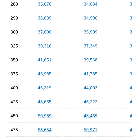
280
35,878
34,084
32,2
290
36,839
34,996
33,1
300
37,800
35,909
34,0
325
39,316
37,349
35,3
350
41,651
39,568
37,4
375
43,985
41,785
39,5
400
46,319
44,003
41,6
425
48,655
46,222
43,7
450
50,989
48,439
45,8
475
53,654
50,971
48,2