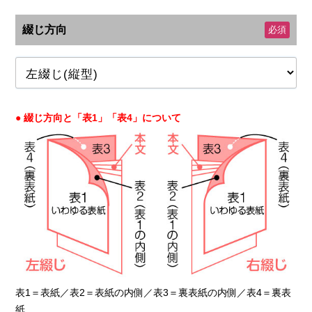
綴じ方向
必須
● 綴じ方向と「表1」「表4」について
表1＝表紙／表2＝表紙の内側／表3＝裏表紙の内側／表4＝裏表
紙