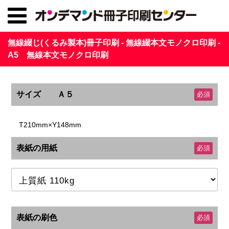
無線綴じ(くるみ製本)冊子印刷 - 無線綴本文モノクロ印刷 -
A5 無線本文モノクロ印刷
サイズ Ａ５
必須
T210mm×Y148mm
表紙の用紙
必須
表紙の刷色
必須