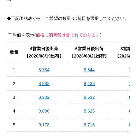
◆下記価格表から、ご希望の数量･出荷日を選択してください。
単価を表示(
価格に消費税は含まれております
)
4営業日後出荷
6営業日後出荷
8営業日
数量
2026/08/19出荷
2026/08/21出荷
2026/0
1
8,784
8,344
7,9
2
8,882
8,438
7,9
3
8,982
8,532
8,0
4
9,080
8,626
8,1
5
9,178
8,718
8,2