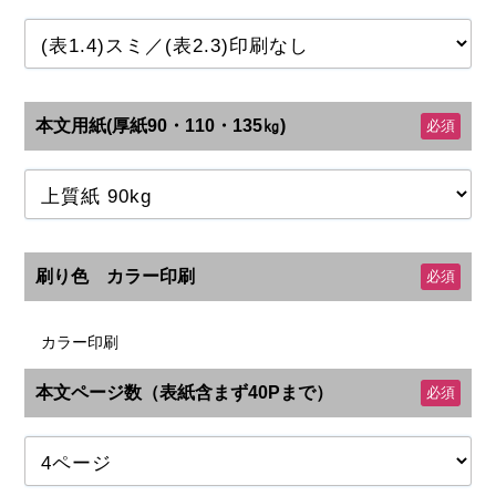
本文用紙(厚紙90・110・135㎏)
必須
刷り色 カラー印刷
必須
カラー印刷
本文ページ数（表紙含まず40Pまで）
必須