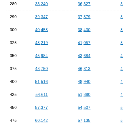
280
38,240
36,327
34,4
290
39,347
37,379
35,4
300
40,453
38,430
36,4
325
43,219
41,057
38,8
350
45,984
43,684
41,3
375
48,750
46,313
43,8
400
51,516
48,940
46,3
425
54,611
51,880
49,1
450
57,377
54,507
51,6
475
60,142
57,135
54,1