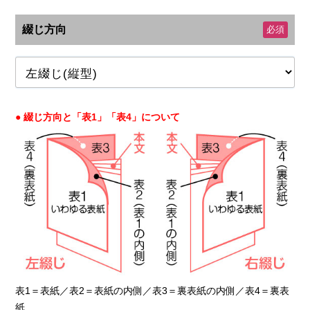
綴じ方向
必須
● 綴じ方向と「表1」「表4」について
表1＝表紙／表2＝表紙の内側／表3＝裏表紙の内側／表4＝裏表
紙