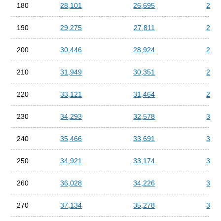
180
28,101
26,695
25,2
190
29,275
27,811
26,3
200
30,446
28,924
27,4
210
31,949
30,351
28,7
220
33,121
31,464
29,8
230
34,293
32,578
30,8
240
35,466
33,691
31,9
250
34,921
33,174
31,4
260
36,028
34,226
32,4
270
37,134
35,278
33,4