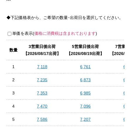
◆下記価格表から、ご希望の数量･出荷日を選択してください。
単価を表示(
価格に消費税は含まれております
)
3営業日後出荷
5営業日後出荷
7営業日
数量
2026/08/17出荷
2026/08/19出荷
2026/0
1
7,118
6,761
6,4
2
7,235
6,873
6,5
3
7,353
6,985
6,6
4
7,470
7,096
6,7
5
7,586
7,207
6,8