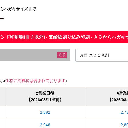
３からハガキサイズまで
ンド印刷物(冊子以外) - 支給紙刷り込み印刷 - Ａ３からハガ
必須
示(
価格に消費税は含まれております
)
2営業日後
4営業
2026/08/11出荷
2026/08
2,882
2,7
2,948
2,8