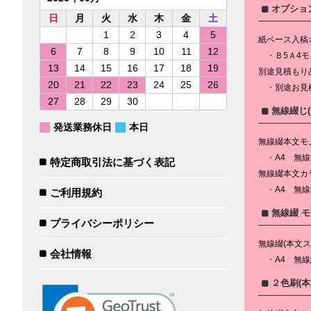
オプショ
日
月
火
水
木
金
土
1
2
3
4
5
紙ベース入稿
6
7
8
9
10
11
12
Ｂ5Ａ4
13
14
15
16
17
18
19
別途見積もり
20
21
22
23
24
25
26
別途お見
27
28
29
30
無線綴じ
発送業務休日
本日
無線綴本文モ
A4 無
特定商取引法に基づく表記
無線綴本文カ
A4 無
ご利用規約
無線綴 
プライバシーポリシー
無線綴(本文
会社情報
A4 無
２色刷(