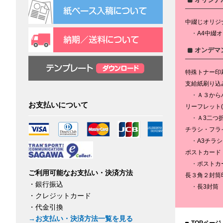
中綴じオリジ
A4中綴
オンデマ
特殊トナー印
支給紙刷り込
Ａ３から
お支払いについて
リーフレット(2
Ａ3二つ
チラシ・フラ
A3チラ
ポストカード
ポストカ
ご利用可能なお支払い・決済方法
長３角２封筒
・銀行振込
長3封筒
・クレジットカード
・代金引換
→お支払い・決済方法一覧を見る