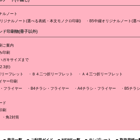
ナルノート
オリジナルノート(選べる表紙・本文モノクロ印刷)
B5中綴オリジナルノート(選
ンド印刷物(冊子以外)
刷ご案内
み印刷
ハガキサイズまで
.3折)
折リーフレット
Ｂ４二つ折リーフレット
Ａ４三つ折リーフレット
イヤー印刷
シ・フライヤー
B4チラシ・フライヤー
A4チラシ・フライヤー
B5チラ
ード
印刷
角2封筒