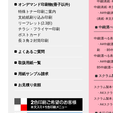
中綴(表紙･
オンデマンド印刷物(冊子以外)
中綴(表紙･本
特殊トナー印刷ご案内
A4中綴(
支給紙刷り込み印刷
(表紙･本文
リーフレット(2.3折)
中綴(選
チラシ・フライヤー印刷
ポストカード
中綴(選べる
長３角２封筒印刷
A4中綴
刷
B5
よくあるご質問
中綴(選べる
A4中綴(
取扱用紙一覧
B5中綴(選
用紙サンプル請求
スクラム
お見積り依頼
スクラム製本
A4スクラ
スクラム製本
A4スクラ
オリジナ