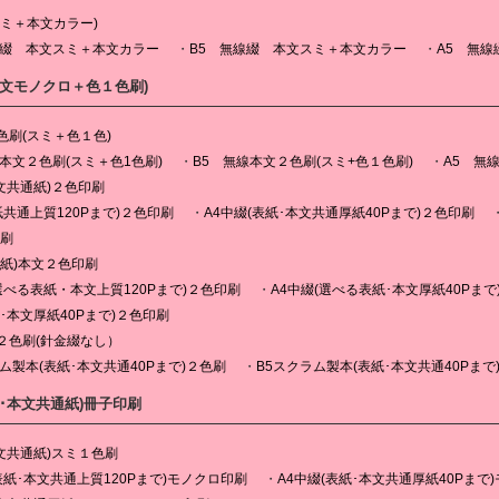
スミ＋本文カラー)
線綴 本文スミ＋本文カラー
B5 無線綴 本文スミ＋本文カラー
A5 無
本文モノクロ＋色１色刷)
色刷(スミ＋色１色)
線本文２色刷(スミ＋色1色刷)
B5 無線本文２色刷(スミ+色１色刷)
A5 無
文共通紙)２色印刷
紙共通上質120Pまで)２色印刷
A4中綴(表紙･本文共通厚紙40Pまで)２色印刷
印刷
表紙)本文２色印刷
選べる表紙・本文上質120Pまで)２色印刷
A4中綴(選べる表紙･本文厚紙40Pまで
･本文厚紙40Pまで)２色印刷
２色刷(針金綴なし）
ム製本(表紙･本文共通40Pまで)２色刷
B5スクラム製本(表紙･本文共通40Pまで
紙･本文共通紙)冊子印刷
文共通紙)スミ１色刷
表紙･本文共通上質120Pまで)モノクロ印刷
A4中綴(表紙･本文共通厚紙40Pまで